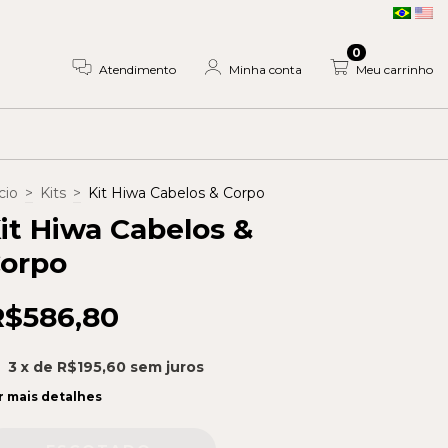
0
Atendimento
Minha conta
Meu carrinho
cio
>
Kits
>
Kit Hiwa Cabelos & Corpo
it Hiwa Cabelos &
orpo
R$586,80
3
x de
R$195,60
sem juros
r mais detalhes