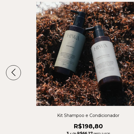
Kit Shampoo e Condicionador
R$198,80
3
x de
R$66,27
sem juros