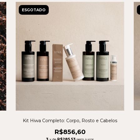
ESGOTADO
Kit Hiwa Completo: Corpo, Rosto e Cabelos
R$856,60
3
x de
R$285,53
sem juros