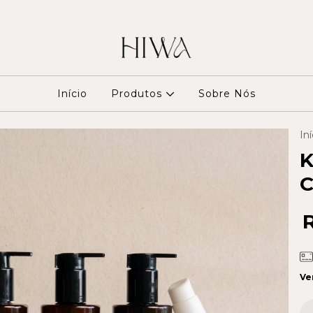
Início
Produtos
Sobre Nós
Iní
K
C
Ve