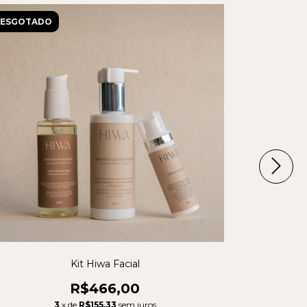
ESGOTADO
ESGOTAD
Kit Hiwa Facial
Kit Shampoo
R$466,00
3
x de
R$155,33
sem juros