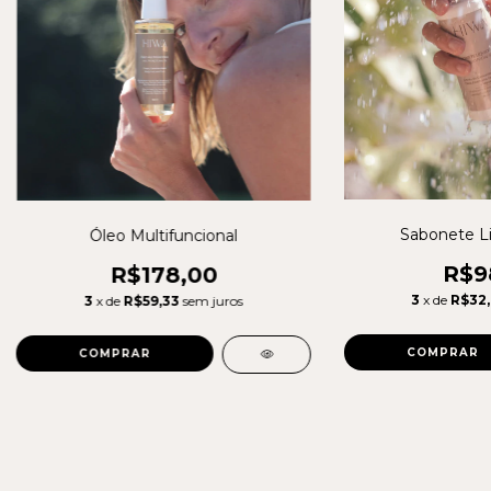
Sabonete Li
Óleo Multifuncional
R$9
R$178,00
3
x de
R$32
3
x de
R$59,33
sem juros